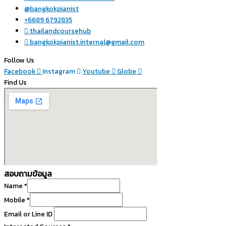
@bangkokpianist
+6689 6792835
thailandcoursehub
bangkokpianist.internal@gmail.com
Follow Us
Facebook
Instagram
Youtube
Globe
Find Us
สอบถามข้อมูล
Name
*
Mobile
*
Email or Line ID