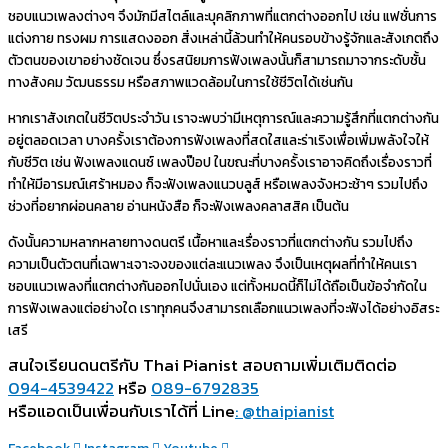
ชอบแนวเพลงต่างๆ จึงมักมีสไตล์และบุคลิกภาพที่แตกต่างออกไป เช่น แฟชั่นการ
แต่งกาย ทรงผม การแสดงออก สิ่งเหล่านี้ล้วนทำให้คนรอบข้างรู้จักและสังเกตถึง
ตัวตนของเขาอย่างชัดเจน ซึ่งรสนิยมการฟังเพลงนั้นก็สามารถมาจากระดับชั้น
ทางสังคม วัฒนธรรม หรือสภาพแวดล้อมในการใช้ชีวิตได้เช่นกัน
หากเราสังเกตในชีวิตประจำวัน เราจะพบว่ามีเหตุการณ์และความรู้สึกที่แตกต่างกัน
อยู่ตลอดเวลา บางครั้งเราต้องการฟังเพลงที่สดใสและร่าเริงเพื่อเพิ่มพลังใจให้
กับชีวิต เช่น ฟังเพลงแดนซ์ เพลงป๊อป ในขณะที่บางครั้งเราอาจคิดถึงเรื่องราวที่
ทำให้มีอารมณ์เศร้าหมอง ก็จะฟังเพลงแนวบลูส์ หรือเพลงจังหวะช้าๆ รวมไปถึง
ช่วงที่อยากผ่อนคลาย อ่านหนังสือ ก็จะฟังเพลงคลาสสิค เป็นต้น
ดังนั้นความหลากหลายทางดนตรี เนื้อหาและเรื่องราวที่แตกต่างกัน รวมไปถึง
ความเป็นตัวตนที่เฉพาะเจาะจงของแต่ละแนวเพลง จึงเป็นเหตุผลที่ทำให้คนเรา
ชอบแนวเพลงที่แตกต่างกันออกไปนั่นเอง แต่ทั้งหมดนี้ก็ไม่ได้ถือเป็นข้อจำกัดใน
การฟังเพลงแต่อย่างใด เราทุกคนจึงสามารถเลือกแนวเพลงที่จะฟังได้อย่างอิสระ
เสรี
สนใจเรียนดนตรีกับ Thai Pianist
สอบถามเพิ่มเติมติดต่อ
094-4539422
หรือ
089-6792835
หรือแอดเป็นเพื่อนกับเราได้ที่ Line
: @thaipianist