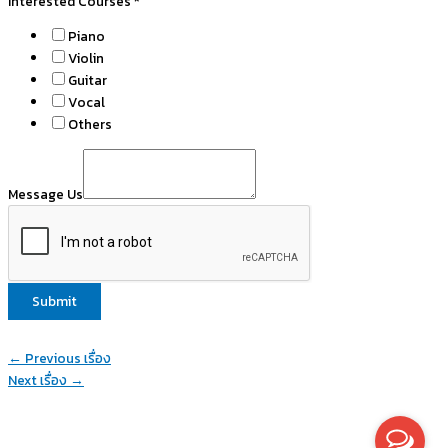
Us
Interested Courses
*
Email
Piano
Line
Violin
Guitar
Vocal
Others
Message Us
Submit
←
Previous เรื่อง
Next เรื่อง
→