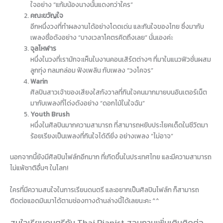
ใจอย่าง “แก้มน้องนางนั้นแดงกว่าใคร”
คณะขวัญใจ
อีกหนึ่งวงที่ทำผลงานได้อย่างโดดเด่น และกินใจของไทย ซึ่งมากับ
เพลงชื่อดังอย่าง “บางเวลาโคตรคิดถึงเลย” นั่นเองค่ะ
จุลโหฬาร
หนึ่งในวงที่เรามักจะเห็นในงานคอนเสิร์ตต่างๆ ที่มาในแนวฟิวชั่นผสม
ลูกทุ่ง กลมกล่อม ฟังเพลิน กับเพลง “วงโคจร”
Warin
ศิลปินสาวเจ้าของเสียงใสกังวาลที่กินใจคนมากมายบนอินเตอร์เน็ต
มากับเพลงที่โด่งดังอย่าง “ดอกไม้ในใจฉัน”
Youth Brush
หนึ่งในศิลปินมากความสามารถ ที่สามารถหยิบประโยคเด็ดในชีวิตมา
ร้อยเรียงเป็นเพลงที่กินใจได้ดียิ่ง อย่างเพลง “ไม่อาจ”
นอกจากนี้ยังมีศิลปินโฟล์กอีกมาก ที่เกิดขึ้นในประเทศไทย และมีความสามารถ
ไม่แพ้ชาติอื่นๆ ในโลก!
ใครที่มีความสนใจในการเรียนดนตรี และอยากเป็นศิลปินโฟล์ก ก็สามารถ
ติดต่อแอดมินมาได้ตามช่องทางด้านล่างนี้ได้เลยนะคะ ^^
สนใจเรียนดนตรีกับ Thai Pianist
สอบถามเพิ่มเติมติดต่อ