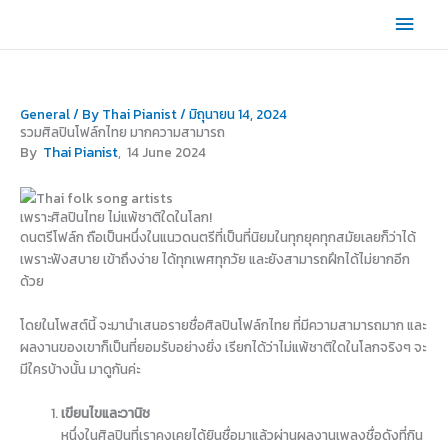
Skip
Main
to
content
Men
General
/ By
Thai Pianist
/
มิถุนายน 14, 2024
รวมศิลปินโฟล์กไทย มากความสามารถ
By
Thai Pianist
, 14 June 2024
เพราะศิลปินไทย ไม่แพ้ชาติใดในโลก!
ดนตรีโฟล์ก ถือเป็นหนึ่งในแนวดนตรีที่เป็นที่นิยมในทุกยุคทุกสมัยเลยก็ว่าได้
เพราะฟังสบาย เข้าถึงง่าย ได้ทุกเพศทุกวัย และยังสามารถฝึกได้ไม่ยากอีก
ด้วย
โดยในโพสต์นี้ จะมานำเสนอรายชื่อศิลปินโฟล์กไทย ที่มีความสามารถมาก และ
ผลงานของเขาก็เป็นที่ยอมรับอย่างยิ่ง เรียกได้ว่าไม่แพ้ชาติใดในโลกจริงๆ จะ
มีใครบ้างนั้น มาดูกันค่ะ
เขียนไขและวานิช
หนึ่งในศิลปินที่เราคงเคยได้ยินชื่อมาแล้วผ่านผลงานเพลงชื่อดังที่กิน