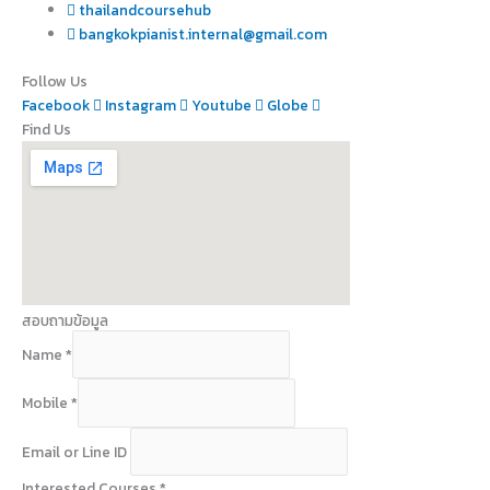
thailandcoursehub
bangkokpianist.internal@gmail.com
Follow Us
Facebook
Instagram
Youtube
Globe
Find Us
สอบถามข้อมูล
Name
*
N
Mobile
*
a
m
Email or Line ID
e
M
Interested Courses
*