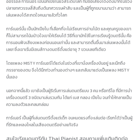
ออร์รอล การ์เนอร์ เป็นนักเปียโนแจ๊สระดับโลก ที่มีชื่อเสียงโด่งดังมากในช่วง
ปลายทศวรรษสี่สิบถึงต้นทศวรรษห้าสิบ และเป็นผู้ที่ถูกขนานนามว่า สามารถ
เล่นเพลงได้สะกดใจคนมาแล้วทั่วโลก
การ์เนอร์นั้น เป็นนักเปียโน ที่เลือกที่จะไม่เรียนการอ่านโน้ต และคุณครูของเขา
ก็ไม่สามารถโน้มน้าวใจเขาให้เรียนได้ วิธีที่เขามักใช้ในการเรียนรู้ดนตรีนั้น คือ
การนอนฟังเสียงเพลงก่อนนอนเท่านั้น และสามารถตื่นขึ้นมาเล่นเพลงนั้นได้
เลย! ซึ่งเขาเริ่มมีเซนส์ทางดนตรีตั้งแต่อายุ 7 ขวบเลยทีเดียว
โดยเพลง MISTY การ์เนอร์ได้แต่งในช่วงที่เขานั่งเครื่องบินอยู่ และนึกถึง
ภรรยาของตน จึงได้นึกท่วงทำนองต่างๆ และกลับมาแต่งเป็นเพลง MISTY
นั่นเอง
นอกจากนี้แล้ว เขายังเป็นผู้ริเริ่มการเล่นดนตรีแบบ 3 คน หรือทรีโอ ที่มีการนำ
เครื่องดนตรี 3 ชนิดมาเล่นรวมกัน ได้แก่ เบส กลอง เปียโน จนทำให้กลายเป็น
ความลงตัวและกลมกล่อม
การ์เนอร์ เป็นผู้ที่เล่นดนตรีตั้งแต่เด็ก จนหมดแรงที่จะเล่นต่อ เรียกได้ว่าเป็นผู้
ที่รักและหลงใหลในเสียงดนตรีอย่างแท้จริง
สนใจเรียนดนตรีกับ Thai Pianist
สอบถามเพิ่มเติมติดต่อ