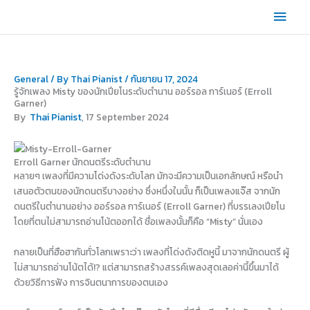
Skip
Main
to
content
Men
General
/ By
Thai Pianist
/
กันยายน 17, 2024
รู้จักเพลง Misty ของนักเปียโนระดับตำนาน ออร์รอล การ์เนอร์ (Erroll
Garner)
By
Thai Pianist
, 17 September 2024
Erroll Garner นักดนตรีระดับตำนาน
หลายๆ เพลงที่มีความโด่งดังระดับโลก มักจะมีความเป็นเอกลักษณ์ หรือนำ
เสนอตัวตนของนักดนตรีบางอย่าง ซึ่งหนึ่งในนั้น ก็เป็นเพลงแจ๊ส จากนัก
ดนตรีในตำนานอย่าง ออร์รอล การ์เนอร์ (Erroll Garner) ที่บรรเลงเปียโน
โดยที่ตนไม่สามารถอ่านโน้ตออกได้ ชื่อเพลงนั้นก็คือ “Misty” นั่นเอง
กลายเป็นที่ฮือฮากันทั่วโลกเพราะว่า เพลงที่โด่งดังติดหูนี้ มาจากนักดนตรี ผู้
ไม่สามารถอ่านโน้ตได้!? แต่สามารถสร้างสรรค์เพลงสุดเลอค่านี้ขึ้นมาได้
ด้วยวิธีการฟัง การจินตนาการของตนเอง