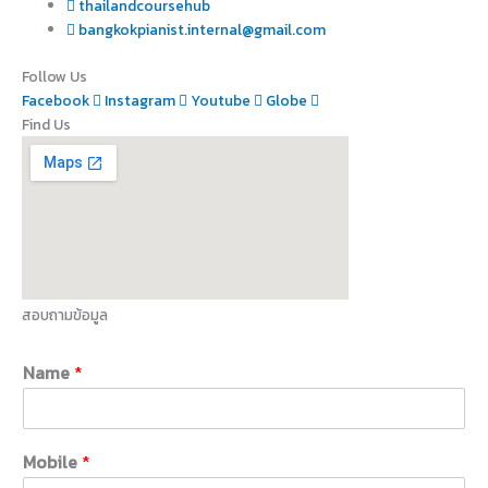
thailandcoursehub
bangkokpianist.internal@gmail.com
Follow Us
Facebook
Instagram
Youtube
Globe
Find Us
สอบถามข้อมูล
Name
*
Mobile
*