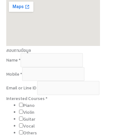
สอบถามข้อมูล
Name
*
Mobile
*
Email or Line ID
Interested Courses
*
Piano
Violin
Guitar
Vocal
Others