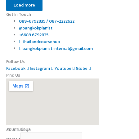
Load more
Get In Touch
089-6792835 / 087-2222622
@bangkokpianist
+6689 6792835
thailandcoursehub
bangkokpianist.internal@gmail.com
Follow Us
Facebook
Instagram
Youtube
Globe
Find Us
สอบถามข้อมูล