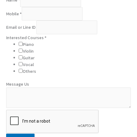
Name
*
Mobile
*
M
Email or Line ID
o
b
Interested Courses
*
i
Piano
l
Violin
e
Guitar
Vocal
Others
Message Us