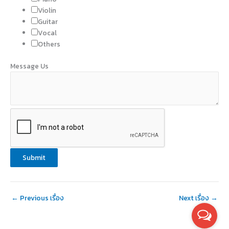
s
Violin
s
Guitar
a
Vocal
g
Others
e
Message Us
I
D
M
o
b
i
l
e
Submit
←
Previous เรื่อง
Next เรื่อง
→