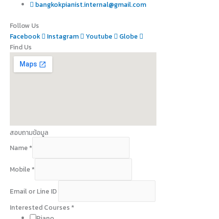
bangkokpianist.internal@gmail.com
Follow Us
Facebook
Instagram
Youtube
Globe
Find Us
สอบถามข้อมูล
Name
*
Mobile
*
Email or Line ID
M
Interested Courses
*
e
Piano