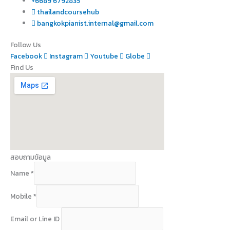
+6689 6792835
thailandcoursehub
bangkokpianist.internal@gmail.com
Follow Us
Facebook
Instagram
Youtube
Globe
Find Us
สอบถามข้อมูล
Name
*
Mobile
*
Email or Line ID