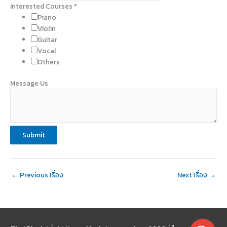
Interested Courses
*
Piano
Violin
Guitar
Vocal
Others
Message Us
Submit
←
Previous เรื่อง
Next เรื่อง
→