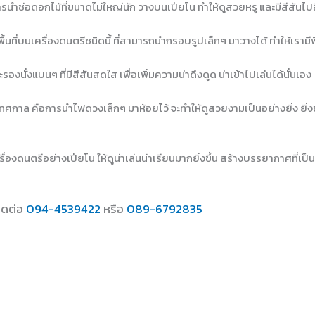
 การนำช่อดอกไม้ที่ขนาดไม่ใหญ่นัก วางบนเปียโน ทำให้ดูสวยหรู และมีสีสันไ
นที่บนเครื่องดนตรีชนิดนี้ ที่สามารถนำกรอบรูปเล็กๆ มาวางได้ ทำให้เรามีพ
รองนั่งแบนๆ ที่มีสีสันสดใส เพื่อเพิ่มความน่าดึงดูด น่าเข้าไปเล่นได้นั่นเอง
งเทศกาล คือการนำไฟดวงเล็กๆ มาห้อยไว้ จะทำให้ดูสวยงามเป็นอย่างยิ่ง ยิ่งช่
องดนตรีอย่างเปียโน ให้ดูน่าเล่นน่าเรียนมากยิ่งขึ้น สร้างบรรยากาศที่เ
ิดต่อ
094-4539422
หรือ
089-6792835