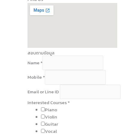
สอบถามข้อมูล
Name
*
Mobile
*
Email or Line ID
Interested Courses
*
Piano
Violin
Guitar
Vocal