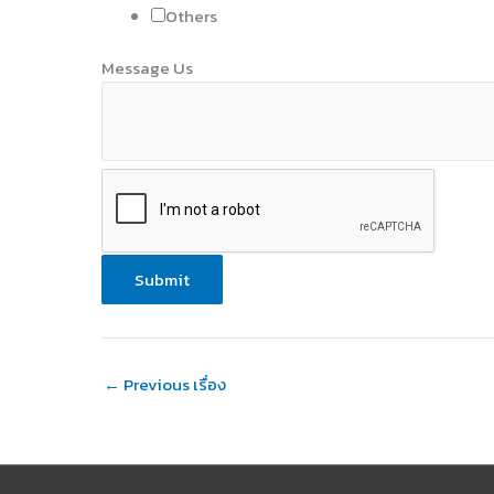
Others
Message Us
Submit
←
Previous เรื่อง