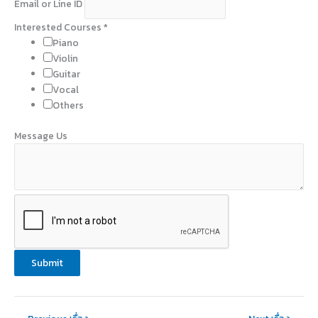
Email or Line ID
Interested Courses
*
Piano
Violin
Guitar
Vocal
Others
Message Us
Submit