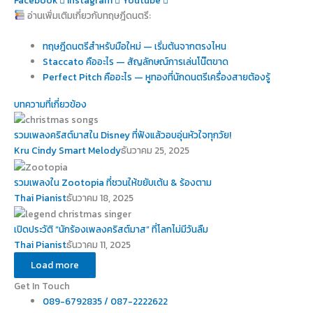
อ่านเพิ่มเติมเกี่ยวกับทฤษฎีดนตรี:
ทฤษฎีดนตรีสำหรับมือใหม่ — เริ่มต้นจากตรงไหน
Staccato คืออะไร — สัญลักษณ์การเล่นโน๊ตขาด
Perfect Pitch คืออะไร — หูทองที่นักดนตรีเครื่องสายต้องรู้
บทความที่เกี่ยวข้อง
รวมเพลงคริสต์มาสใน Disney ที่ฟังแล้วอบอุ่นหัวใจทุกวัย!
Kru Cindy Smart Melody
ธันวาคม 25, 2025
รวมเพลงใน Zootopia ที่ชวนให้ขยับเต้น & ร้องตาม
Thai Pianist
ธันวาคม 18, 2025
เปิดประวัติ “นักร้องเพลงคริสต์มาส” ที่โลกไม่มีวันลืม
Thai Pianist
ธันวาคม 11, 2025
Load more
Get In Touch
089-6792835 / 087-2222622