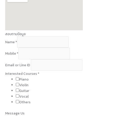
สอบถามข้อมูล
Name
*
Mobile
*
Email or Line ID
C
Interested Courses
*
o
Piano
u
Violin
r
Guitar
s
Vocal
e
Others
s
Message Us