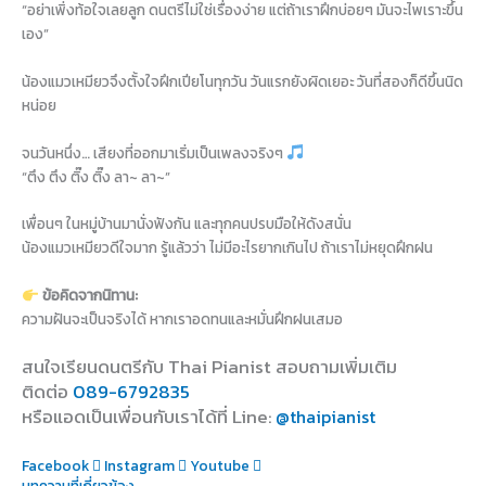
“อย่าเพิ่งท้อใจเลยลูก ดนตรีไม่ใช่เรื่องง่าย แต่ถ้าเราฝึกบ่อยๆ มันจะไพเราะขึ้น
เอง”
น้องแมวเหมียวจึงตั้งใจฝึกเปียโนทุกวัน วันแรกยังผิดเยอะ วันที่สองก็ดีขึ้นนิด
หน่อย
จนวันหนึ่ง… เสียงที่ออกมาเริ่มเป็นเพลงจริงๆ
“ตึง ตึง ติ๊ง ติ๊ง ลา~ ลา~”
เพื่อนๆ ในหมู่บ้านมานั่งฟังกัน และทุกคนปรบมือให้ดังสนั่น
น้องแมวเหมียวดีใจมาก รู้แล้วว่า ไม่มีอะไรยากเกินไป ถ้าเราไม่หยุดฝึกฝน
ข้อคิดจากนิทาน:
ความฝันจะเป็นจริงได้ หากเราอดทนและหมั่นฝึกฝนเสมอ
สนใจเรียนดนตรีกับ Thai Pianist
สอบถามเพิ่มเติม
ติดต่อ
089-6792835
หรือแอดเป็นเพื่อนกับเราได้ที่ Line
:
@thaipianist
Facebook
Instagram
Youtube