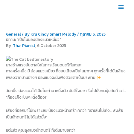
Skip
Main
to
content
Men
General
/ By
Kru Cindy Smart Melody
/
ตุลาคม 6, 2025
นิทาน: “เปียโนของน้องแมวเหมียว”
By
Thai Pianist
, 6 October 2025
มาสร้างแรงบันดาลใจในการเรียนดนตรีกันเถอะ
กาลครั้งหนึ่ง มี น้องแมวเหมียว ที่ชอบเสียงเปียโนมากๆ ทุกครั้งที่ได้ยินเสียง
เพลงจากบ้านข้างๆ น้องแมวจะนั่งฟังด้วยตาเป็นประกาย
วันหนึ่ง น้องแมวได้เปียโนเก่ามาหนึ่งตัว มันดีใจมาก รีบไปนั่งกดปุ่มทันที แต่…
“ก๊องแก๊ง! ปังๆ! ติ๊งต๊อง!”
เสียงที่ออกมาไม่เพราะเลย น้องแมวหน้าเศร้า คิดว่า “เราเล่นไม่เก่ง… สงสัย
เป็นนักดนตรีไม่ได้แล้วมั้ง”
แต่แล้ว คุณลุงแมวนักดนตรี ก็เดินมาบอกว่า