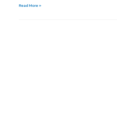
สร้างสรรค์
Read More »
งาน
ศิลป์
ได้
อย่าง
ลึก
ซึ้ง