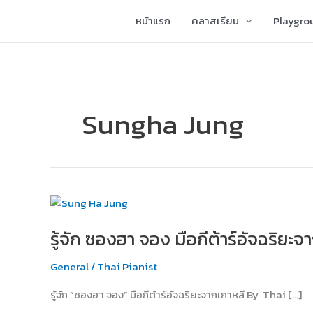
Skip
หน้าแรก
คลาสเรียน
Playgro
to
content
Sungha Jung
รู้จัก
ซอง
รู้จัก ซองฮา จอง มือกีต้าร์อัจฉริยะจ
ฮา
จอง
General
/
Thai Pianist
มือ
กีต้าร์
รู้จัก “ซองฮา จอง” มือกีต้าร์อัจฉริยะจากเกาหลี By Thai […]
อัจฉริยะ