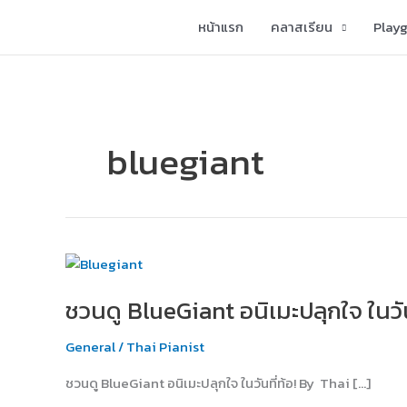
Skip
หน้าแรก
คลาสเรียน
Play
to
content
bluegiant
ชวน
ดู
ชวนดู BlueGiant อนิเมะปลุกใจ ในวัน
BlueGiant
อ
General
/
Thai Pianist
นิ
เมะ
ชวนดู BlueGiant อนิเมะปลุกใจ ในวันที่ท้อ! By Thai […]
ปลุกใจ