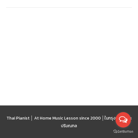
Thai Pianist │ At Home Music Lesson since 2000 │
ในกรุงเทพฯ และ
ปริมณฑล