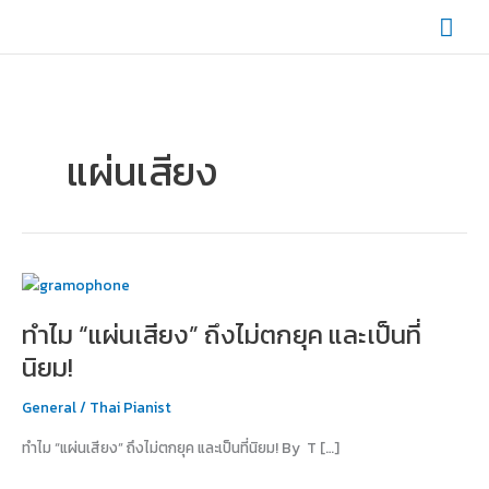
Skip
Mai
to
content
Men
แผ่นเสียง
ทำไม
“แผ่น
ทำไม “แผ่นเสียง” ถึงไม่ตกยุค และเป็นที่
เสียง”
ถึง
นิยม!
ไม่
ตก
General
/
Thai Pianist
ยุค
ทำไม “แผ่นเสียง” ถึงไม่ตกยุค และเป็นที่นิยม! By T […]
และ
เป็น