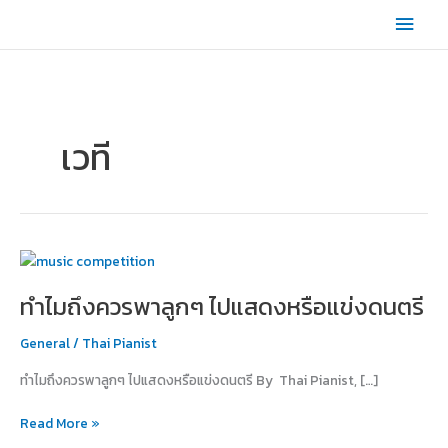
Skip
Main
to
content
Men
เวที
ทำไม
ถึง
ทำไมถึงควรพาลูกๆ ไปแสดงหรือแข่งดนตรี
ควร
พา
General
/
Thai Pianist
ลูกๆ
ไป
ทำไมถึงควรพาลูกๆ ไปแสดงหรือแข่งดนตรี By Thai Pianist, […]
แสดง
หรือ
Read More »
แข่ง