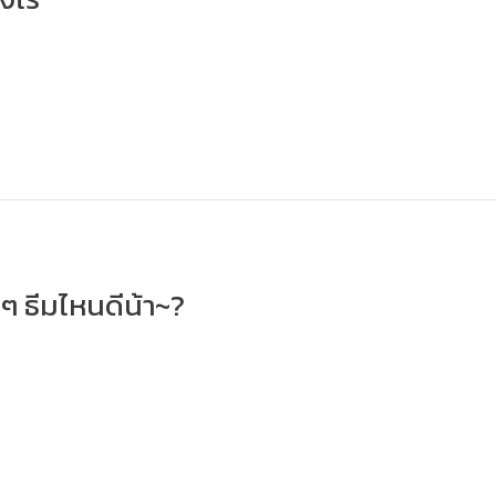
ุกๆ ธีมไหนดีน้า~?