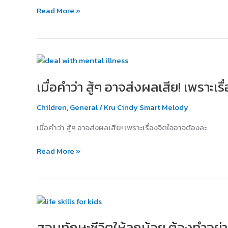
ประสบการณ์
Read More »
คน
รอบ
ข้าง
เมื่อ
คำ
เมื่อคำว่า สู้ๆ อาจส่งผลเสีย! เพราะเ
ว่า
สู้ๆ
Children
,
General
/
Kru Cindy Smart Melody
อาจ
ส่ง
เมื่อคำว่า สู้ๆ อาจส่งผลเสีย! เพราะเรื่องจิตใจอาจต้องละ
ผล
เสีย!
Read More »
เพราะ
เรื่อง
จิตใจ
อาจ
สอน
ต้อง
ทักษะ
ละเอียด
สอนทักษะชีวิตให้ลูกน้อย ต้องทำอย่
ชีวิต