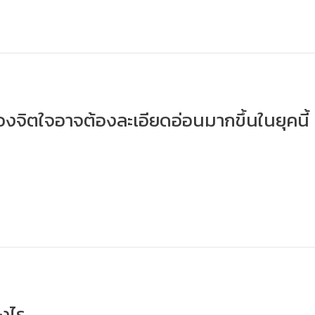
รื่องจิตใจอาจต้องละเอียดอ่อนมากขึ้นในยุคนี้
างไร