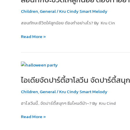
อ่อน
ให้
มาก
Children
,
General
/
Kru Cindy Smart Melody
ลูก
ขึ้น
น้อย
ใน
สอนทักษะชีวิตให้ลูกน้อย ต้องทำอย่างไร? By Kru Cin
ต้อง
ยุค
ทำ
นี้
Read More »
อย่างไร
ไอ
เดีย
ไอเดียจัดปาร์ตี้ฮาโลวีน จัดปาร์ตี้สน
จัด
ปาร์ตี้
Children
,
General
/
Kru Cindy Smart Melody
ฮาโลวีน
จัด
ฮาโลวีนนี้.. จัดปาร์ตี้สนุกๆ ธีมไหนดีน้า~? By Kru Cind
ปาร์ตี้
สนุกๆ
Read More »
ธีม
ไหน