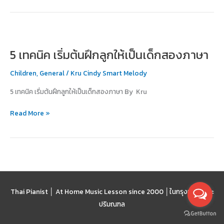
5
เทคนิค
5 เทคนิค เริ่มต้นฝึกลูกให้เป็นเด็กสองภาษา
เริ่ม
ต้น
Children
,
General
/
Kru Cindy Smart Melody
ฝึก
ลูก
5 เทคนิค เริ่มต้นฝึกลูกให้เป็นเด็กสองภาษา By Kru
ให้
เป็น
Read More »
เด็ก
สอง
ภาษา
Thai Pianist │ At Home Music Lesson since 2000 │
ในกรุงเทพฯ และ
ปริมณฑล