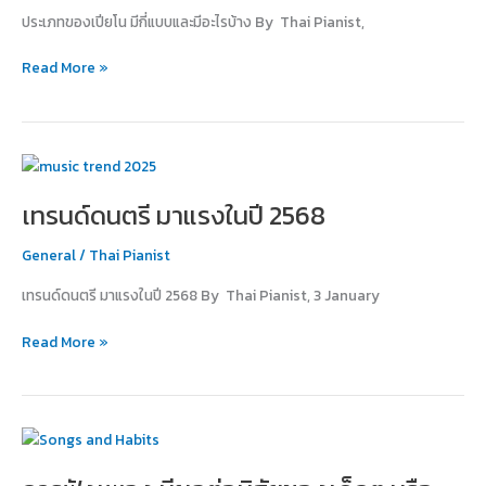
กี่
ประเภทของเปียโน มีกี่แบบและมีอะไรบ้าง By Thai Pianist,
แบบ
และ
Read More »
มี
อะไร
บ้าง
เท
รนด์
เทรนด์ดนตรี มาแรงในปี 2568
ดนตรี
มา
General
/
Thai Pianist
แรง
ในปี
เทรนด์ดนตรี มาแรงในปี 2568 By Thai Pianist, 3 January
2568
Read More »
การ
ฟัง
เพลง