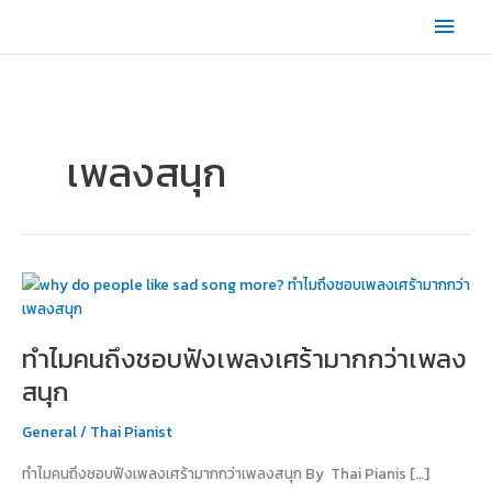
Skip
Main
to
content
Men
เพลงสนุก
ทำไม
คน
ถึง
ทำไมคนถึงชอบฟังเพลงเศร้ามากกว่าเพลง
ชอบ
ฟัง
สนุก
เพลง
เศร้า
General
/
Thai Pianist
มากกว่า
ทำไมคนถึงชอบฟังเพลงเศร้ามากกว่าเพลงสนุก By Thai Pianis […]
เพลง