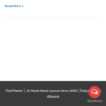
สนุก
Read More »
Thai Pianist │ At Home Music Lesson since 2000 │
ในกรุงเทพฯ และ
ปริมณฑล