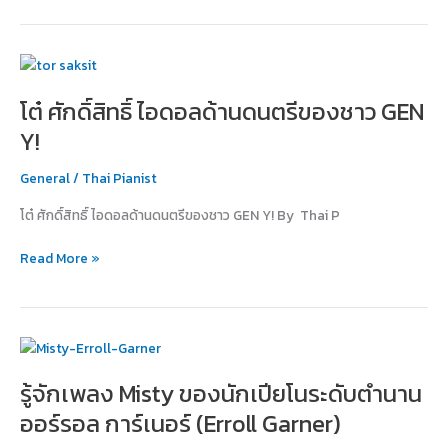
โต๋
ศักดิ์สิทธิ์
โต๋ ศักดิ์สิทธิ์ ไอดอลด้านดนตรีของชาว GEN
ไอ
ดอ
Y!
ลด้าน
ดนตรี
General
/
Thai Pianist
ของ
โต๋ ศักดิ์สิทธิ์ ไอดอลด้านดนตรีของชาว GEN Y! By Thai P
ชาว
GEN
Read More »
Y!
รู้จัก
เพลง
รู้จักเพลง Misty ของนักเปียโนระดับตำนาน
Misty
ของ
ออร์รอล การ์เนอร์ (Erroll Garner)
นัก