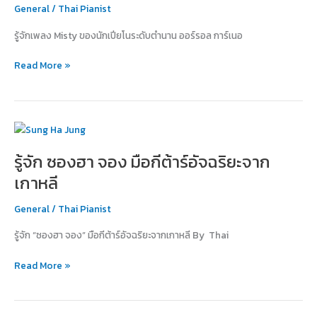
เปีย
General
/
Thai Pianist
โน
รู้จักเพลง Misty ของนักเปียโนระดับตำนาน ออร์รอล การ์เนอ
ระดับ
ตำนาน
Read More »
ออร์
รอล
การ์
เนอ
รู้จัก
ร์
ซอง
(Erroll
รู้จัก ซองฮา จอง มือกีต้าร์อัจฉริยะจาก
ฮา
Garner)
จอง
เกาหลี
มือ
กีต้าร์
General
/
Thai Pianist
อัจฉริยะ
รู้จัก “ซองฮา จอง” มือกีต้าร์อัจฉริยะจากเกาหลี By Thai
จาก
เกาหลี
Read More »