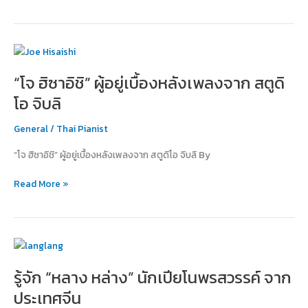
ที่
ท้อ!
“โจ
ฮิ
“โจ ฮิซาอิชิ” ผู้อยู่เบื้องหลังเพลงจาก สตูดิ
ซา
อิชิ”
โอ จิบลิ
ผู้
อยู่
General
/
Thai Pianist
เบื้อง
“โจ ฮิซาอิชิ” ผู้อยู่เบื้องหลังเพลงจาก สตูดิโอ จิบลิ By
หลัง
เพลง
Read More »
จาก
สตู
ดิโอ
จิบ
รู้จัก
ลิ
“หลาง
รู้จัก “หลาง หล่าง” นักเปียโนพรสวรรค์ จาก
หล่าง”
นัก
ประเทศจีน
เปีย