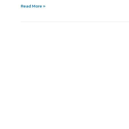
ทำให้
Read More »
เด็ก
แทนที่
จะ
รัก
กลับ
กลัว
ดนตรี