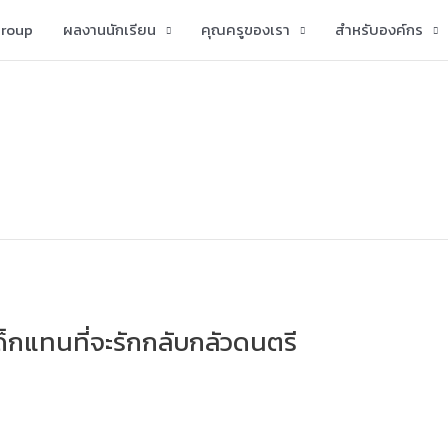
group
ผลงานนักเรียน
คุณครูของเรา
สำหรับองค์กร
ด็กแทนที่จะรักกลับกลัวดนตรี