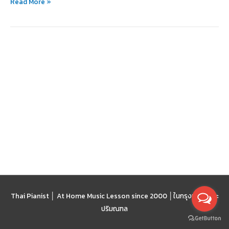
Read More »
หลักสูตร
ดนตรี
และ
ศิลปะ
Thai Pianist │ At Home Music Lesson since 2000 │
ในกรุงเทพฯ และ
ปริมณฑล