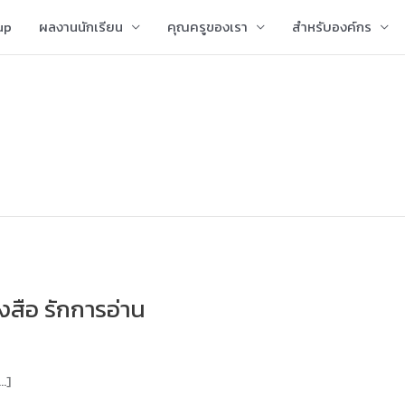
up
ผลงานนักเรียน
คุณครูของเรา
สำหรับองค์กร
งสือ รักการอ่าน
…]