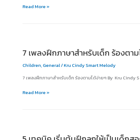
เด็ก
Read More »
สอง
ภาษา
7
เพลง
7 เพลงฝึกภาษาสำหรับเด็ก ร้องตามไ
ฝึก
ภาษา
Children
,
General
/
Kru Cindy Smart Melody
สำหรับ
เด็ก
7 เพลงฝึกภาษาสำหรับเด็ก ร้องตามได้ง่ายๆ By Kru Cindy S
ร้อง
ตาม
Read More »
ได้
ง่ายๆ
5
เทคนิค
5 เทคนิค เริ่มต้นฝึกลูกให้เป็นเด็ก
เริ่ม