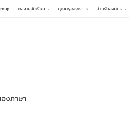
group
ผลงานนักเรียน
คุณครูของเรา
สำหรับองค์กร
กสองภาษา