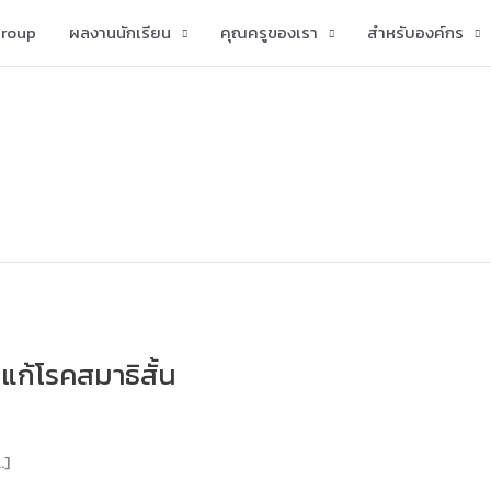
group
ผลงานนักเรียน
คุณครูของเรา
สำหรับองค์กร
แก้โรคสมาธิสั้น
…]