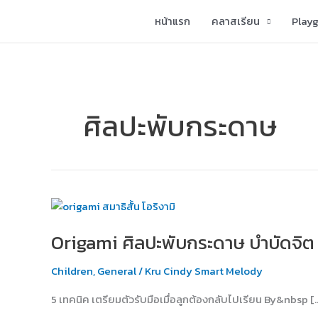
Skip
หน้าแรก
คลาสเรียน
Play
to
content
ศิลปะพับกระดาษ
Origami
ศิลปะ
Origami ศิลปะพับกระดาษ บำบัดจิต 
พับ
กระดาษ
Children
,
General
/
Kru Cindy Smart Melody
บำบัด
จิต
5 เทคนิค เตรียมตัวรับมือเมื่อลูกต้องกลับไปเรียน By&nbsp [
แก้