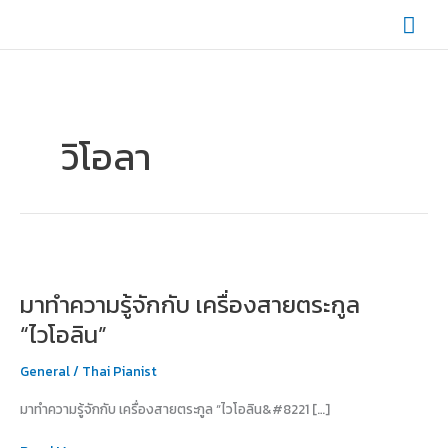
Skip
Mai
to
content
Men
วิโอลา
มา
ทำความ
มาทำความรู้จักกับ เครื่องสายตระกูล
รู้จัก
กับ
“ไวโอลิน”
เครื่อง
สาย
General
/
Thai Pianist
ตระกูล
มาทำความรู้จักกับ เครื่องสายตระกูล “ไวโอลิน&#8221 […]
“ไวโอลิน”