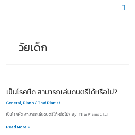
Skip
Mai
to
content
Men
วัยเด็ก
เป็น
โรค
เป็นโรคหืด สามารถเล่นดนตรีได้หรือไม่?
หืด
สามารถ
General
,
Piano
/
Thai Pianist
เล่น
ดนตรี
เป็นโรคหืด สามารถเล่นดนตรีได้หรือไม่? By Thai Pianist, […]
ได้
หรือ
Read More »
ไม่?