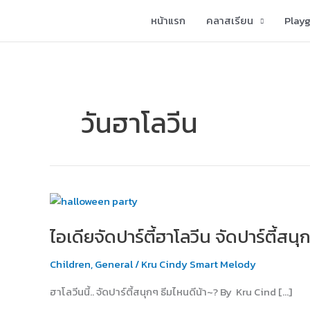
Skip
หน้าแรก
คลาสเรียน
Play
to
content
วันฮาโลวีน
ไอ
เดีย
ไอเดียจัดปาร์ตี้ฮาโลวีน จัดปาร์ตี้สน
จัด
ปาร์ตี้
Children
,
General
/
Kru Cindy Smart Melody
ฮาโลวีน
จัด
ฮาโลวีนนี้.. จัดปาร์ตี้สนุกๆ ธีมไหนดีน้า~? By Kru Cind […]
ปาร์ตี้