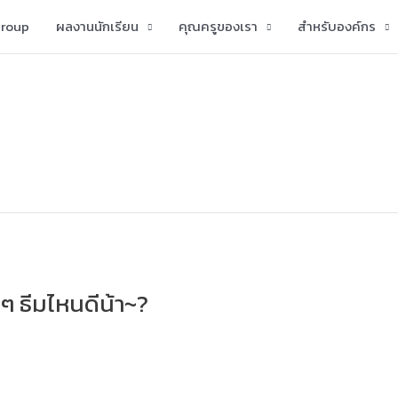
group
ผลงานนักเรียน
คุณครูของเรา
สำหรับองค์กร
ุกๆ ธีมไหนดีน้า~?