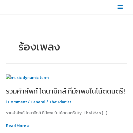
Skip
Main
to
content
Men
ร้องเพลง
รวม
คำ
รวมคำศัพท์ ไดนามิกส์ ที่มักพบในโน้ตดนตรี!
ศัพท์
ได
1 Comment
/
General
/
Thai Pianist
นา
มิ
รวมคำศัพท์ ไดนามิกส์ ที่มักพบในโน้ตดนตรี! By Thai Pian […]
กส์
ที่
Read More »
มัก