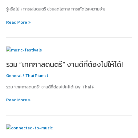
ช่วย
รู้หรือไม่!? การเล่นดนตรี ช่วยลดโอกาส การเกิดโรคความจำเ
ลด
โอกาส
Read More »
การ
เกิด
โรค
ความ
รวม
จำ
“เทศกาล
เสื่อม
รวม “เทศกาลดนตรี” งานดีที่ต้องไปให้ได้!
ดนตรี”
ได้!
งาน
General
/
Thai Pianist
ดี
ที่
รวม “เทศกาลดนตรี” งานดีที่ต้องไปให้ได้! By Thai P
ต้อง
ไป
Read More »
ให้
ได้!
ทำไม
เวลา