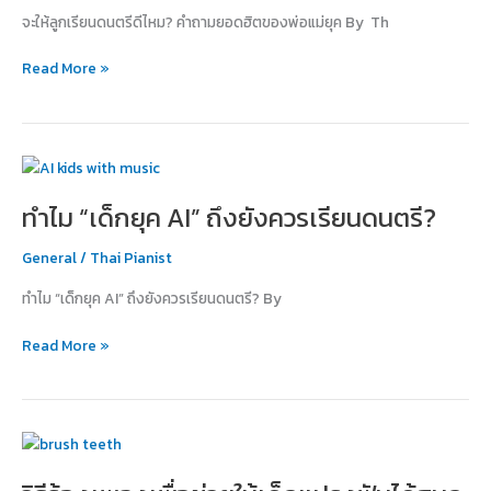
จะให้ลูกเรียนดนตรีดีไหม? คำถามยอดฮิตของพ่อแม่ยุค By Th
คำถาม
ยอด
Read More »
ฮิต
ของ
พ่อ
แม่
ทำไม
ยุค
“เด็ก
ใหม่
ทำไม “เด็กยุค AI” ถึงยังควรเรียนดนตรี?
ยุค
AI”
General
/
Thai Pianist
ถึง
ยัง
ทำไม “เด็กยุค AI” ถึงยังควรเรียนดนตรี? By
ควร
เรียน
Read More »
ดนตรี?
วิธี
ร้อง
เพลง