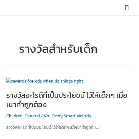
Skip
Mai
to
content
Men
รางวัลสำหรับเด็ก
รางวัล
อะไร
รางวัลอะไรดีที่เป็นประโยชน์ ไว้ให้เด็กๆ เมื่อ
ดี
ที่
เขาทำถูกต้อง
เป็น
ประโยชน์
Children
,
General
/
Kru Cindy Smart Melody
ไว้
รางวัลอะไรดีที่เป็นประโยชน์ ไว้ให้เด็กๆ เมื่อเขาทำถูกต้ […]
ให้
เด็กๆ