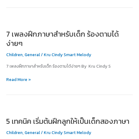
7
เพลง
7 เพลงฝึกภาษาสำหรับเด็ก ร้องตามได้
ฝึก
ภาษา
ง่ายๆ
สำหรับ
เด็ก
Children
,
General
/
Kru Cindy Smart Melody
ร้อง
7 เพลงฝึกภาษาสำหรับเด็ก ร้องตามได้ง่ายๆ By Kru Cindy S
ตาม
ได้
Read More »
ง่ายๆ
5
เทคนิค
5 เทคนิค เริ่มต้นฝึกลูกให้เป็นเด็กสองภาษา
เริ่ม
ต้น
Children
,
General
/
Kru Cindy Smart Melody
ฝึก