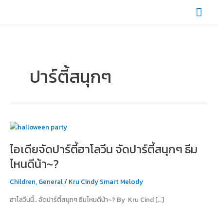
Skip
Mai
to
content
Men
ปาร์ตี้สนุกๆ
ไอ
เดีย
ไอเดียจัดปาร์ตี้ฮาโลวีน จัดปาร์ตี้สนุกๆ ธีม
จัด
ปาร์ตี้
ไหนดีน้า~?
ฮาโลวีน
จัด
Children
,
General
/
Kru Cindy Smart Melody
ปาร์ตี้
ฮาโลวีนนี้.. จัดปาร์ตี้สนุกๆ ธีมไหนดีน้า~? By Kru Cind […]
สนุกๆ
ธีม