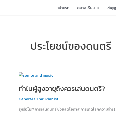
Skip
หน้าแรก
คลาสเรียน
Play
to
content
ประโยชน์ของดนตรี
ทำไม
ผู้
ทำไมผู้สูงอายุถึงควรเล่นดนตรี?
สูง
อายุ
General
/
Thai Pianist
ถึง
ควร
รู้หรือไม่!? การเล่นดนตรี ช่วยลดโอกาส การเกิดโรคความจำเ [
เล่น