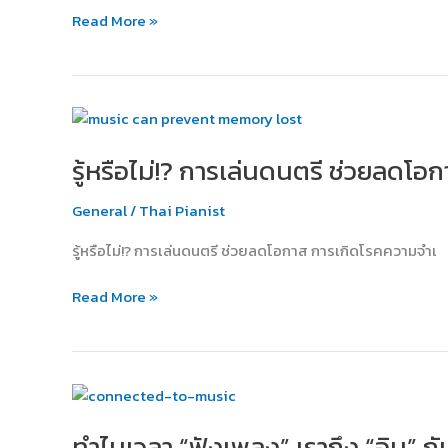
ดนตรี?
Read More »
รู้
หรือ
รู้หรือไม่!? การเล่นดนตรี ช่วยลดโอ
ไม่!?
การ
General
/
Thai Pianist
เล่น
ดนตรี
รู้หรือไม่!? การเล่นดนตรี ช่วยลดโอกาส การเกิดโรคความจำเ
ช่วย
ลด
Read More »
โอกาส
การ
เกิด
โรค
ทำไม
ความ
เวลา
จำ
ทำไมเวลา “ฟังเพลง” เราถึง “อิน” กั
“ฟัง