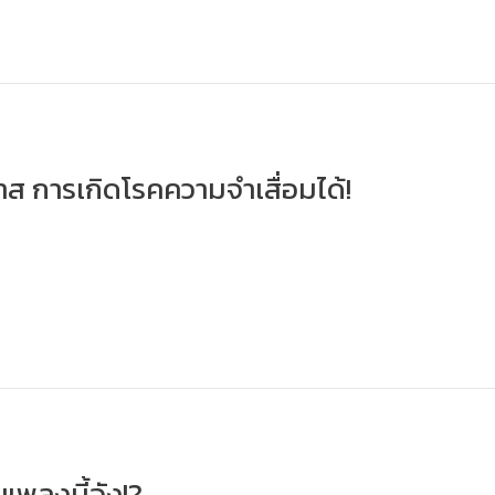
กาส การเกิดโรคความจำเสื่อมได้!
บเพลงนี้จัง!?