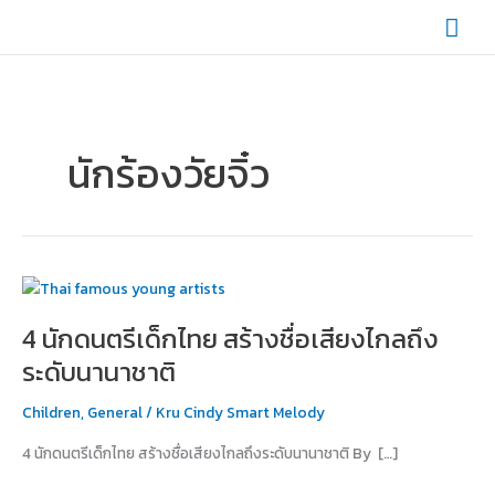
Skip
Mai
to
content
Men
นักร้องวัยจิ๋ว
4
นัก
4 นักดนตรีเด็กไทย สร้างชื่อเสียงไกลถึง
ดนตรี
เด็ก
ระดับนานาชาติ
ไทย
สร้าง
Children
,
General
/
Kru Cindy Smart Melody
ชื่อ
4 นักดนตรีเด็กไทย สร้างชื่อเสียงไกลถึงระดับนานาชาติ By […]
เสียง
ไกล