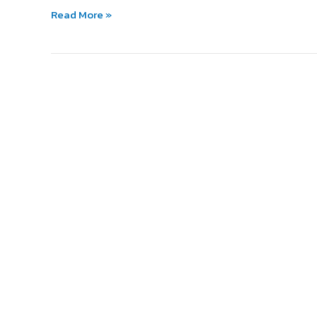
บ้าน
Read More »
วิธี
ไหน
ดี
กว่า
กัน?