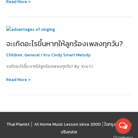
Read More »
ไม่?
จะ
เกิด
จะเกิดอะไรขึ้นหากให้ลูกร้องเพลงทุกวัน?
อะไร
ขึ้น
Children
,
General
/
Kru Cindy Smart Melody
หาก
ให้
จะเกิดอะไรขึ้น หากให้ลูกร้องเพลงทุกวัน? By Kru Ci
ลูก
ร้อง
Read More »
เพลง
ทุก
วัน?
Thai Pianist │ At Home Music Lesson since 2000 │
ในกรุงเทพฯ และ
ปริมณฑล