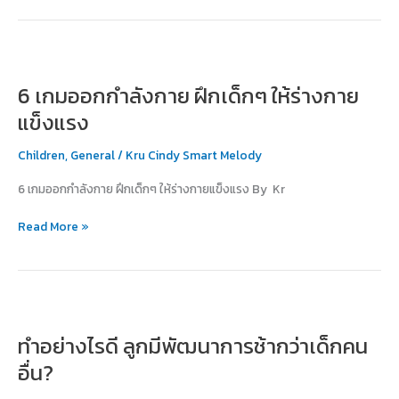
6
เกม
6 เกมออกกำลังกาย ฝึกเด็กๆ ให้ร่างกาย
ออก
กำลัง
แข็งแรง
กาย
ฝึก
Children
,
General
/
Kru Cindy Smart Melody
เด็กๆ
6 เกมออกกำลังกาย ฝึกเด็กๆ ให้ร่างกายแข็งแรง By Kr
ให้
ร่างกาย
Read More »
แข็ง
แรง
ทำ
อย่างไร
ทำอย่างไรดี ลูกมีพัฒนาการช้ากว่าเด็กคน
ดี
ลูก
อื่น?
มี