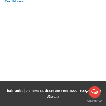
Read More »
ได้
สนุก
และ
มี
วินัย
Thai Pianist │ At Home Music Lesson since 2000 │
ในกรุงเทพฯ และ
ปริมณฑล