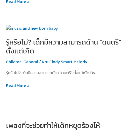
Read More »
ไฟ
ความ
เป็น
ศิลปิน
รู้
ให้
หรือ
กับ
รู้หรือไม่? เด็กมีความสามารถด้าน “ดนตรี”
ไม่?
ลูก
เด็ก
ตั้งแต่เกิด
มี
ความ
Children
,
General
/
Kru Cindy Smart Melody
สามารถ
รู้หรือไม่? เด็กมีความสามารถด้าน “ดนตรี” ตั้งแต่เกิด By
ด้าน
“ดนตรี”
Read More »
ตั้งแต่
เกิด
เพลง
ที่
เพลงที่จะช่วยทำให้เด็กหยุดร้องไห้
จะ
ช่วย