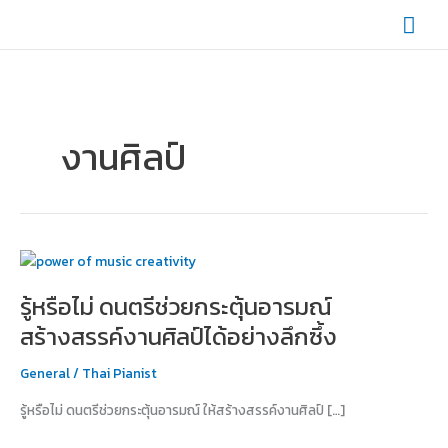
Skip
Mai
to
content
Men
งานศิลป์
รู้
หรือ
รู้หรือไม่ ดนตรีช่วยกระตุ้นอารมณ์
ไม่
ดนตรี
สร้างสรรค์งานศิลป์ได้อย่างลึกซึ้ง
ช่วย
กระตุ้น
General
/
Thai Pianist
อารมณ์
รู้หรือไม่ ดนตรีช่วยกระตุ้นอารมณ์ ให้สร้างสรรค์งานศิลป์ […]
สร้างสรรค์
งาน