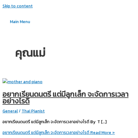
Skip to content
Main Menu
คุณแม่
อยากเรียนดนตรี แต่มีลูกเล็ก จะจัดการเวลา
อย่างไรดี
General
/
Thai Pianist
อยากเรียนดนตรี แต่มีลูกเล็ก จะจัดการเวลาอย่างไรดี By T […]
อยากเรียนดนตรี แต่มีลูกเล็ก จะจัดการเวลาอย่างไรดี
Read More »