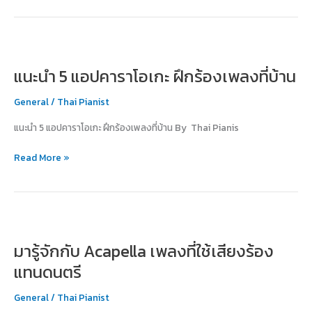
แนะนำ
5
แนะนำ 5 แอปคาราโอเกะ ฝึกร้องเพลงที่บ้าน
แอป
คาราโอเกะ
General
/
Thai Pianist
ฝึก
ร้อง
แนะนำ 5 แอปคาราโอเกะ ฝึกร้องเพลงที่บ้าน By Thai Pianis
เพลง
ที่
Read More »
บ้าน
มา
รู้จัก
มารู้จักกับ Acapella เพลงที่ใช้เสียงร้อง
กับ
Acapella
แทนดนตรี
เพลง
ที่
General
/
Thai Pianist
ใช้