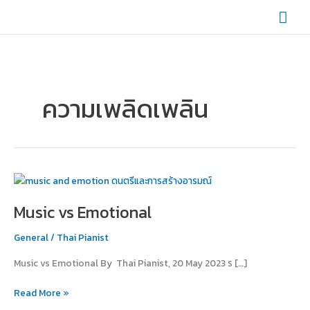
Skip
Mai
to
content
Men
ความเพลิดเพลิน
Music
vs
Music vs Emotional
Emotional
General
/
Thai Pianist
Music vs Emotional By Thai Pianist, 20 May 2023 ร […]
Read More »