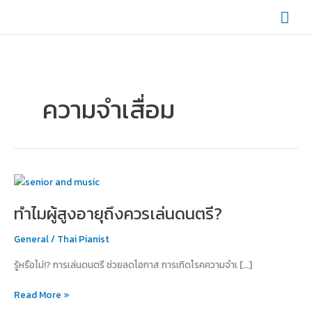
Skip
Mai
to
content
Men
ความจำเสื่อม
ทำไม
ผู้
ทำไมผู้สูงอายุถึงควรเล่นดนตรี?
สูง
อายุ
General
/
Thai Pianist
ถึง
ควร
รู้หรือไม่!? การเล่นดนตรี ช่วยลดโอกาส การเกิดโรคความจำเ […]
เล่น
ดนตรี?
Read More »