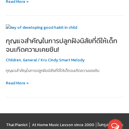
Read More »
บวก
กุญแจ
สำคัญ
กุญแจสำคัญในการปลูกฝังนิสัยที่ดีให้เด็ก
ใน
การ
จนเกิดความเคยชิน!
ปลูก
ฝัง
Children
,
General
/
Kru Cindy Smart Melody
นิสัย
กุญแจสำคัญในการปลูกฝังนิสัยที่ดีให้เด็กจนเกิดความเคยชิน
ที่
ดี
Read More »
ให้
เด็ก
จน
เกิด
ความ
เคยชิน!
Thai Pianist │ At Home Music Lesson since 2000 │
ในกรุงเทพฯ และ