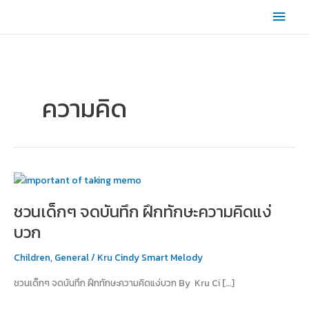
Skip
Main
to
content
Men
ความคิด
ชวน
เด็กๆ
ชวนเด็กๆ จดบันทึก ฝึกทักษะความคิดแง่
จด
บันทึก
บวก
ฝึก
ทักษะ
Children
,
General
/
Kru Cindy Smart Melody
ความ
ชวนเด็กๆ จดบันทึก ฝึกทักษะความคิดแง่บวก By Kru Ci […]
คิด
แง่