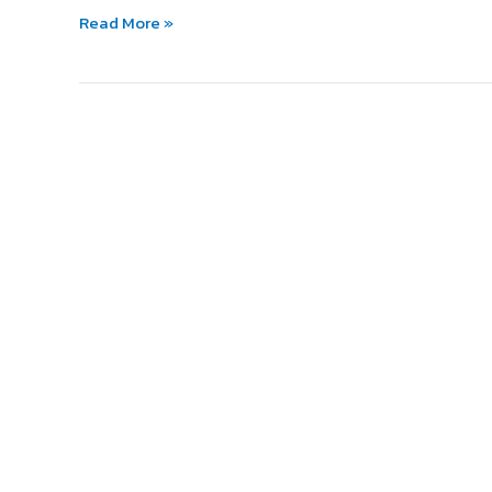
ให้
Read More »
คุ้ม
ค่า
และ
เหมาะ
กับ
เรา