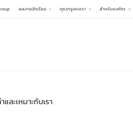
group
ผลงานนักเรียน
คุณครูของเรา
สำหรับองค์กร
มค่าและเหมาะกับเรา