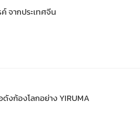
รรค์ จากประเทศจีน
ีชื่อดังก้องโลกอย่าง YIRUMA