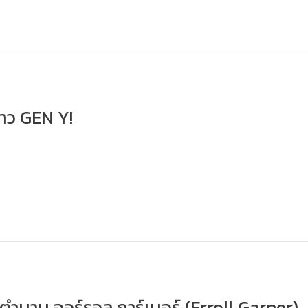
ชาว GEN Y!
บตำนาน ออร์รอล การ์เนอร์ (Erroll Garner)