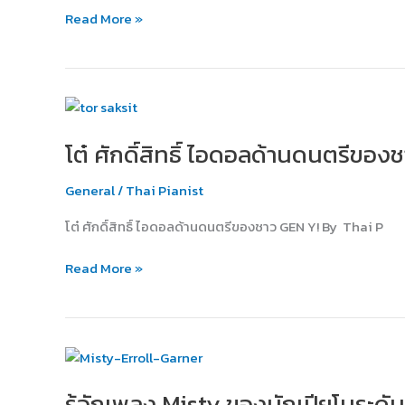
จริง
Read More »
หรือ?
โต๋
ศักดิ์สิทธิ์
โต๋ ศักดิ์สิทธิ์ ไอดอลด้านดนตรีของ
ไอ
ดอ
General
/
Thai Pianist
ลด้าน
ดนตรี
โต๋ ศักดิ์สิทธิ์ ไอดอลด้านดนตรีของชาว GEN Y! By Thai P
ของ
ชาว
Read More »
GEN
Y!
รู้จัก
เพลง
รู้จักเพลง Misty ของนักเปียโนระดั
Misty