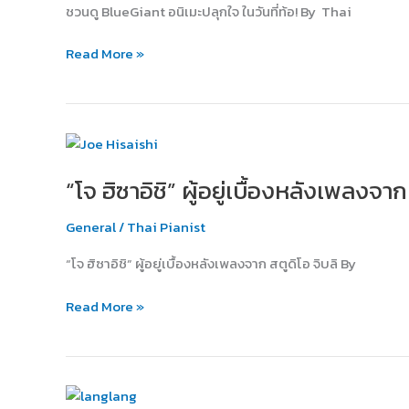
ชวนดู BlueGiant อนิเมะปลุกใจ ในวันที่ท้อ! By Thai
ปลุกใจ
ใน
Read More »
วัน
ที่
ท้อ!
“โจ
ฮิ
“โจ ฮิซาอิชิ” ผู้อยู่เบื้องหลังเพลงจาก
ซา
อิชิ”
General
/
Thai Pianist
ผู้
อยู่
“โจ ฮิซาอิชิ” ผู้อยู่เบื้องหลังเพลงจาก สตูดิโอ จิบลิ By
เบื้อง
หลัง
Read More »
เพลง
จาก
สตู
ดิโอ
รู้จัก
จิบ