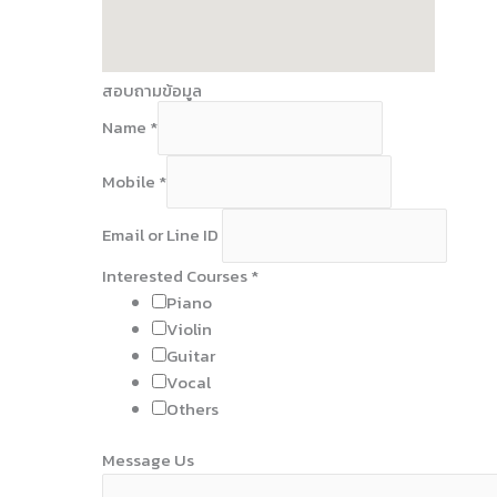
สอบถามข้อมูล
Name
*
Mobile
*
L
Email or Line ID
i
n
Interested Courses
*
e
Piano
I
Violin
D
Guitar
M
Vocal
o
Others
b
Message Us
i
l