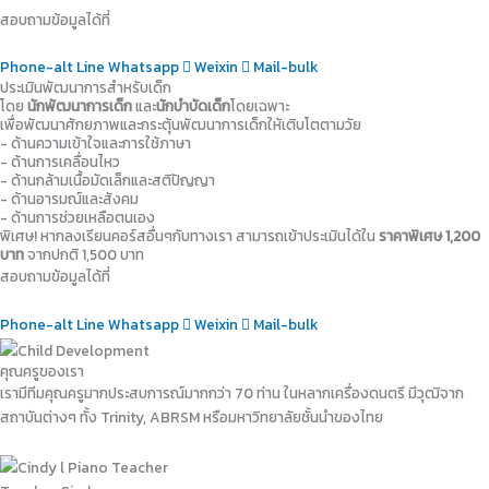
สอบถามข้อมูลได้ที่
Phone-alt
Line
Whatsapp
Weixin
Mail-bulk
ประเมินพัฒนาการสำหรับเด็ก
โดย
นักพัฒนาการเด็ก
และ
นักบำบัดเด็ก
โดยเฉพาะ
เพื่อพัฒนาศักยภาพและกระตุ้นพัฒนาการเด็กให้เติบโตตามวัย
- ด้านความเข้าใจและการใช้ภาษา
- ด้านการเคลื่อนไหว
- ด้านกล้ามเนื้อมัดเล็กและสติปัญญา
- ด้านอารมณ์และสังคม
- ด้านการช่วยเหลือตนเอง
พิเศษ! หากลงเรียนคอร์สอื่นๆกับทางเรา สามารถเข้าประเมินได้ใน
ราคาพิเศษ 1,200
บาท
จากปกติ 1,500 บาท
สอบถามข้อมูลได้ที่
Phone-alt
Line
Whatsapp
Weixin
Mail-bulk
คุณครูของเรา
เรามีทีมคุณครูมากประสบการณ์มากกว่า 70 ท่าน ในหลากเครื่องดนตรี มีวุฒิจาก
สถาบันต่างๆ ทั้ง Trinity, ABRSM หรือมหาวิทยาลัยชั้นนำของไทย