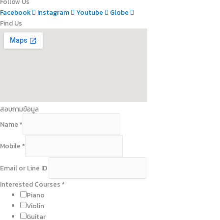
Follow Us
Facebook
Instagram
Youtube
Globe
Find Us
สอบถามข้อมูล
Name
*
Mobile
*
E
Email or Line ID
m
a
Interested Courses
*
i
Piano
l
Violin
M
Guitar